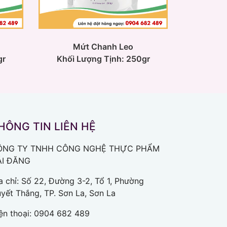
Mứt Chanh Leo
gr
Khối Lượng Tịnh: 250gr
HÔNG TIN LIÊN HỆ
ÔNG TY TNHH CÔNG NGHỆ THỰC PHẨM
ẢI ĐĂNG
a chỉ: Số 22, Đường 3-2, Tổ 1, Phường
yết Thắng, TP. Sơn La, Sơn La
ện thoại:
0904 682 489