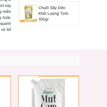
mứt này
Chuối Sấy Dẻo
ng miễn
Khối Lượng Tịnh:
g hoặc
100gr
 quanh
 và bổ