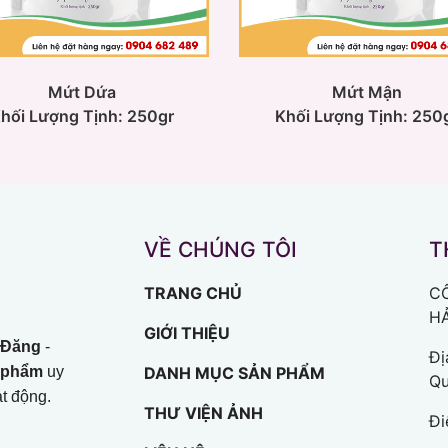
Mứt Dứa
Mứt Mận
hối Lượng Tịnh: 250gr
Khối Lượng Tịnh: 250
VỀ CHÚNG TÔI
T
TRANG CHỦ
C
H
GIỚI THIỆU
 Đăng
-
Đị
c phẩm
uy
DANH MỤC SẢN PHẨM
Qu
t động.
THƯ VIỆN ẢNH
Đi