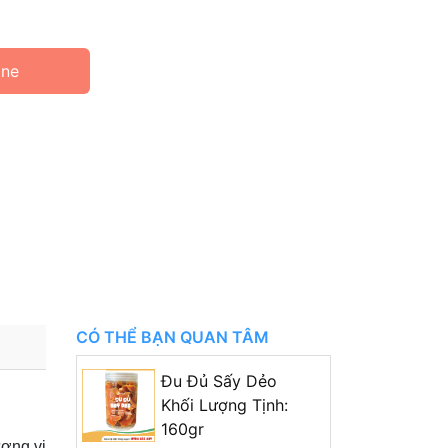
ine
CÓ THỂ BẠN QUAN TÂM
Đu Đủ Sấy Dẻo
Khối Lượng Tịnh:
160gr
ương vị