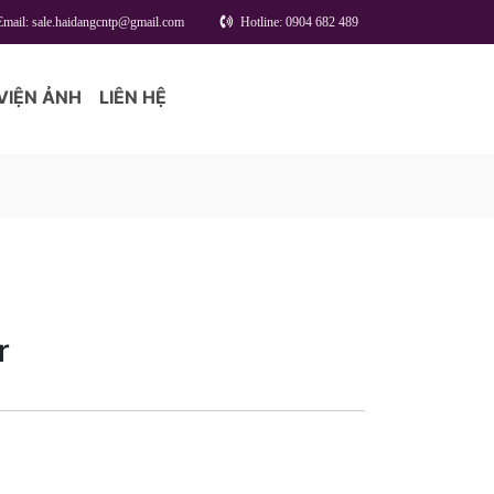
Email: sale.haidangcntp@gmail.com
Hotline: 0904 682 489
VIỆN ẢNH
LIÊN HỆ
r