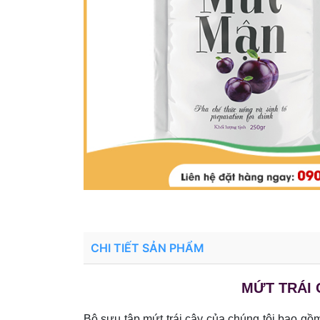
CHI TIẾT SẢN PHẨM
MỨT TRÁI 
Bộ sưu tập mứt trái cây của chúng tôi bao gồ