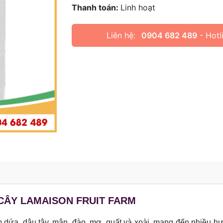
Thanh toán:
Linh hoạt
Liên hệ:
0904 682 489
- Hotl
CÂY LAMAISON FRUIT FARM
m dứa, dâu tây, mận, đào, mơ, quất và xoài, mang đến nhiều h