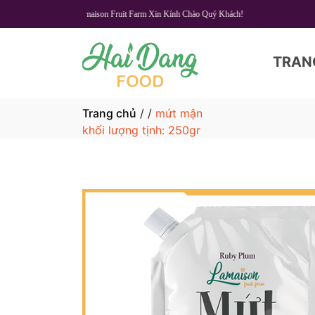
Lamaison Fruit Farm Xin Kính Chào Quý Khách!
TRAN
Trang chủ
/
/
mứt mận
khối lượng tịnh: 250gr