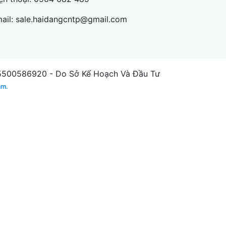
ail:
sale.haidangcntp@gmail.com
00586920 - Do Sở Kế Hoạch Và Đầu Tư
am.