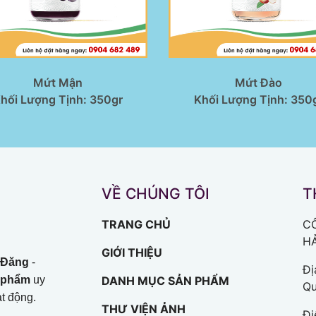
Mứt Mận
Mứt Đào
hối Lượng Tịnh: 350gr
Khối Lượng Tịnh: 350
VỀ CHÚNG TÔI
T
TRANG CHỦ
C
H
GIỚI THIỆU
 Đăng
-
Đị
c phẩm
uy
DANH MỤC SẢN PHẨM
Qu
t động.
THƯ VIỆN ẢNH
Đi