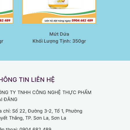
Mứt Dứa
gr
Khối Lượng Tịnh: 350gr
HÔNG TIN LIÊN HỆ
ÔNG TY TNHH CÔNG NGHỆ THỰC PHẨM
ẢI ĐĂNG
a chỉ: Số 22, Đường 3-2, Tổ 1, Phường
yết Thắng, TP. Sơn La, Sơn La
ện thoại:
0904 682 489