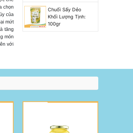
ựa chọn
Chuối Sấy Dẻo
túy của
Khối Lượng Tịnh:
oại mứt
100gr
à tăng
ng món
ên với