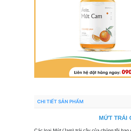
CHI TIẾT SẢN PHẨM
MỨT TRÁI 
Các loại Mứt (Jam) trái cây của chúng tôi bao