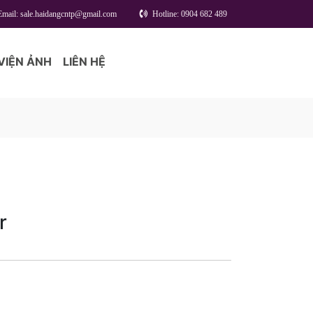
Email: sale.haidangcntp@gmail.com
Hotline: 0904 682 489
VIỆN ẢNH
LIÊN HỆ
r