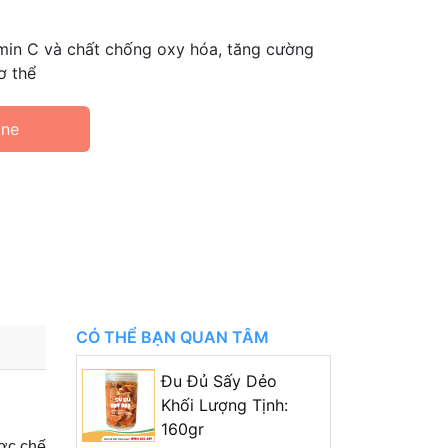
min C và chất chống oxy hóa, tăng cường
ơ thể
ine
CÓ THỂ BẠN QUAN TÂM
Đu Đủ Sấy Dẻo
Khối Lượng Tịnh:
160gr
ược chế