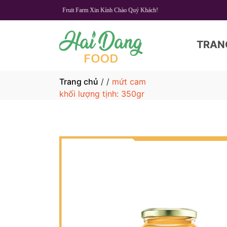
Lamaison Fruit Farm Xin Kính Chào Quý Khách!
TRAN
Trang chủ
/
/
mứt cam
khối lượng tịnh: 350gr