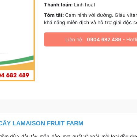
Thanh toán:
Linh hoạt
Tóm tắt:
Cam ninh với đường. Giàu vita
khả năng miễn dịch và hỗ trợ giải độc c
Liên hệ:
0904 682 489
- Hotl
CÂY LAMAISON FRUIT FARM
 gồm dứa, dâu tây, mận, đào, mơ, quất và xoài, mỗi loại đều đ